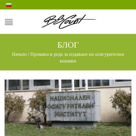
БЛОГ
Начало
/
Промяна в реда за издаване на осигурителни
книжки