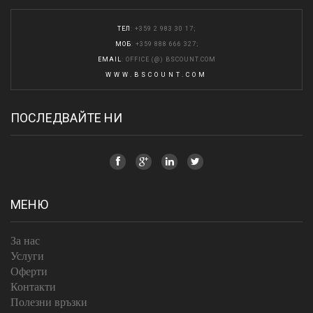
ТЕЛ
: +359 2 983 30 17;
МОБ
: +359 888 666 327;
EMAIL
: OFFICE (@) BSCOUNT.COM
WWW.BSCOUNT.COM
ПОСЛЕДВАЙТЕ НИ
МЕНЮ
За нас
Услуги
Оферти
Контакти
Полезни връзки