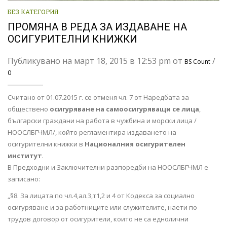
БЕЗ КАТЕГОРИЯ
ПРОМЯНА В РЕДА ЗА ИЗДАВАНЕ НА
ОСИГУРИТЕЛНИ КНИЖКИ
Публикувано на март 18, 2015 в 12:53 pm от
/
BS Count
0
Считано от 01.07.2015 г. се отменя чл. 7 от Наредбата за
обществено
осигуряване на самоосигуряващи се лица
,
български граждани на работа в чужбина и морски лица /
НООСЛБГЧМЛ/, който регламентира издаването на
осигурителни книжки в
Националния осигурителен
институт
.
В Предходни и Заключителни разпоредби на НООСЛБГЧМЛ е
записано:
„§8. За лицата по чл.4,ал.3,т1,2 и 4 от Кодекса за социално
осигуряване и за работниците или служителите, наети по
трудов договор от осигурители, които не са еднолични